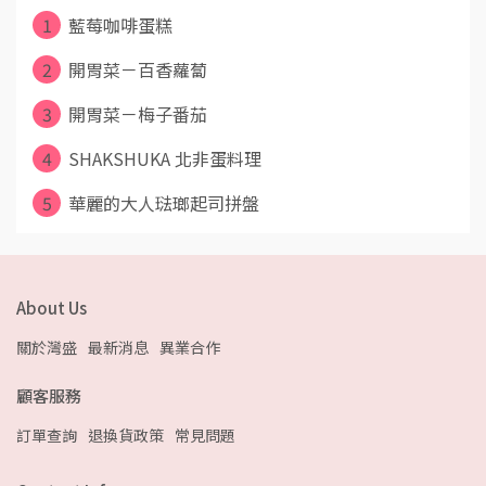
1
藍莓咖啡蛋糕
2
開胃菜－百香蘿蔔
3
開胃菜－梅子番茄
4
SHAKSHUKA 北非蛋料理
5
華麗的大人琺瑯起司拼盤
About Us
關於灣盛
最新消息
異業合作
顧客服務
訂單查詢
退換貨政策
常見問題