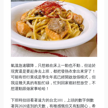
氣溫急速驟降，只想賴在床上一動也不動，但迫於
現實還是要起身去上班，都把發熱衣拿出來穿了！
可能有些行業或是學生年底已經開啟放假模式，但
我這幾天真的有點忙碌，忙到回家都好想放空，不
想運動跟做家事哈哈！
下班時抬頭看著遠方的台北101，上頭的數字倒數
著與2020道別的天數，有種感慨但又有點開心，希