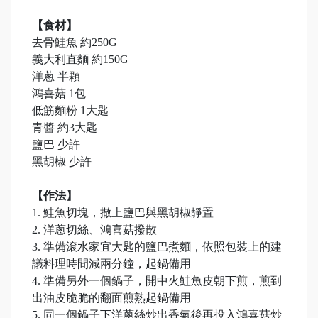
【食材】
去骨鮭魚 約250G
義大利直麵 約150G
洋蔥 半顆
鴻喜菇 1包
低筋麵粉 1大匙
青醬 約3大匙
鹽巴 少許
黑胡椒 少許
【作法】
1. 鮭魚切塊，撒上鹽巴與黑胡椒靜置
2. 洋蔥切絲、鴻喜菇撥散
3. 準備滾水家宜大匙的鹽巴煮麵，依照包裝上的建
議料理時間減兩分鐘，起鍋備用
4. 準備另外一個鍋子，開中火鮭魚皮朝下煎，煎到
出油皮脆脆的翻面煎熟起鍋備用
5. 同一個鍋子下洋蔥絲炒出香氣後再投入鴻喜菇炒