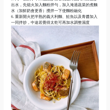
出水，先熄火加入麵粉拌勻，加入淹過蔬菜的煮麵
水（加鮮奶會更香）攪拌一下使麵粉融化
6. 重新開火把半熟的義大利麵、鮭魚以及青醬加入
一同拌炒，中途若覺得太乾可再加水調整濕度