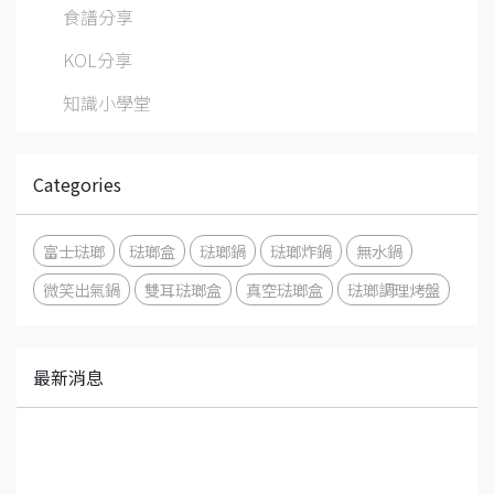
食譜分享
KOL分享
知識小學堂
Categories
富士琺瑯
琺瑯盒
琺瑯鍋
琺瑯炸鍋
無水鍋
微笑出氣鍋
雙耳琺瑯盒
真空琺瑯盒
琺瑯調理烤盤
最新消息