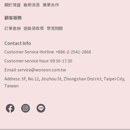
關於灣盛
最新消息
異業合作
顧客服務
訂單查詢
退換貨政策
常見問題
Contact Info
Customer Service Hotline: +886-2-2541-2868
Customer service hour: 09:30-17:30
Email: service@wonson.com.tw
Address: 5F, No.12, Jinzhou St, Zhongshan District, Taipei City,
Taiwan