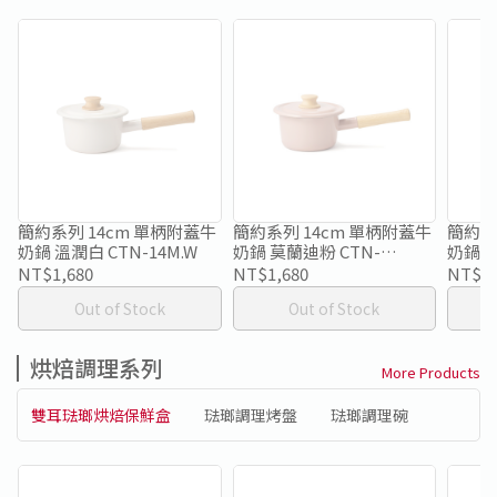
簡約系列 14cm 單柄附蓋牛
簡約系列 14cm 單柄附蓋牛
簡約系
奶鍋 溫潤白 CTN-14M.W
奶鍋 莫蘭迪粉 CTN-
奶鍋 經
14M.AP
NT$1,680
NT$1,680
NT$1,
Out of Stock
Out of Stock
烘焙調理系列
More Products
雙耳琺瑯烘焙保鮮盒
琺瑯調理烤盤
琺瑯調理碗