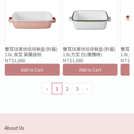
雙耳琺瑯烘焙保鮮盒(附蓋)
雙耳琺瑯烘焙保鮮盒(附蓋)
雙耳琺
1.6L 長型 莫蘭迪粉
1.8L方型 白(橄欖綠)
1.8L
NT$1,680
NT$1,880
NT$1,
Add to Cart
Add to Cart
«
1
2
3
»
About Us