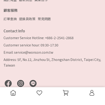
顧客服務
訂單查詢
退換貨政策
常見問題
Contact Info
Customer Service Hotline: +886-2-2541-2868
Customer service hour: 09:30-17:30
Email: service@wonson.com.tw
Address: 5F, No.12, Jinzhou St, Zhongshan District, Taipei City,
Taiwan