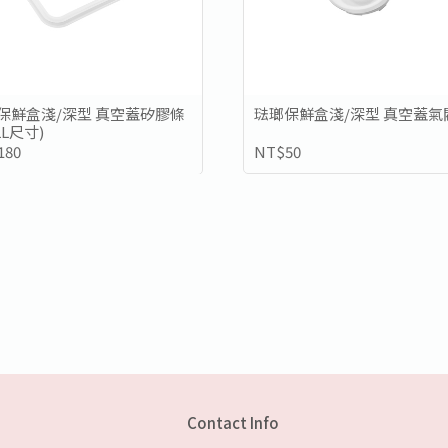
保鮮盒淺/深型 真空蓋矽膠條
琺瑯保鮮盒淺/深型 真空蓋氣
LL尺寸)
180
NT$50
Contact Info