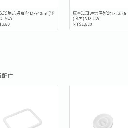
瑯烘焙保鮮盒 M-740ml (淺
真空琺瑯烘焙保鮮盒 L-1350m
VD-M.W
(淺型) VD-L.W
,680
NT$1,880
空配件