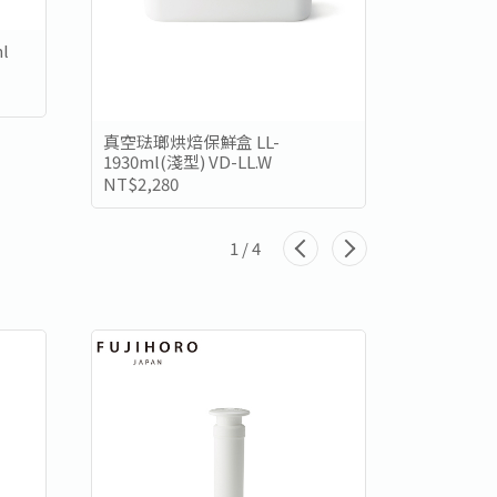
l
真空琺瑯烘焙保鮮盒 LL-
真空琺瑯烘
1930ml(淺型) VD-LL.W
NT$2,280
NT$1,88
1
/
4