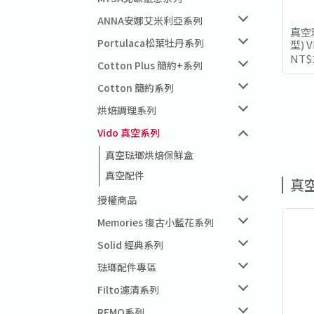
ANNA安娜艾米利亞系列
真空琺
Portulaca松葉牡丹系列
型) 
NT$1
Cotton Plus 簡約+系列
Cotton 簡約系列
烘焙調理系列
Vido 真空系列
真空琺瑯烘焙保鮮盒
真空配件
真
授權商品
Memories 復古小藍花系列
Solid 經典系列
琺瑯配件專區
Filto濾清系列
REMO系列