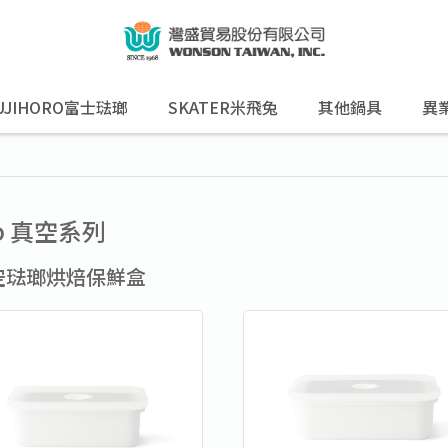
UJIHORO富士琺瑯
SKATER米飛兔
其他鍋具
異
do 真空系列
空琺瑯烘焙保鮮盒