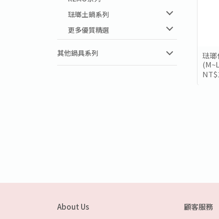
琺瑯土鍋系列
更多優質精選
其他鍋具系列
琺瑯
(M~
NT$
About Us
顧客服務