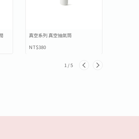
閥
真空系列 真空抽氣筒
真空系列
NT$380
NT$1,20
1
/
5