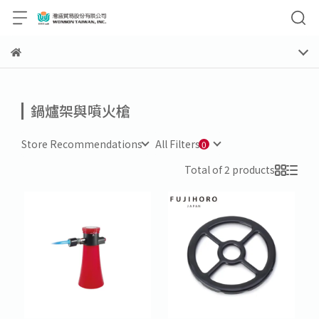
鍋爐架與噴火槍
Store Recommendations
All Filters
Total of 2 products