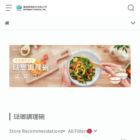
琺瑯調理碗
Store Recommendations
All Filters