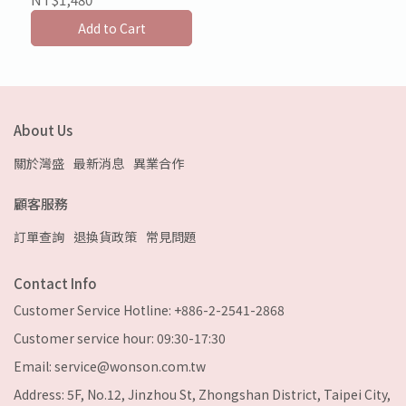
Add to Cart
About Us
關於灣盛
最新消息
異業合作
顧客服務
訂單查詢
退換貨政策
常見問題
Contact Info
Customer Service Hotline: +886-2-2541-2868
Customer service hour: 09:30-17:30
Email: service@wonson.com.tw
Address: 5F, No.12, Jinzhou St, Zhongshan District, Taipei City,