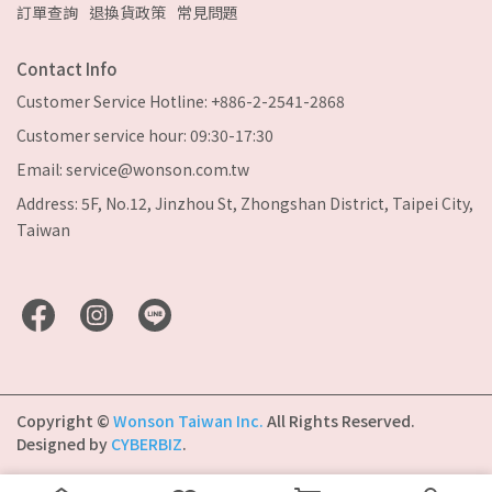
訂單查詢
退換貨政策
常見問題
Contact Info
Customer Service Hotline: +886-2-2541-2868
Customer service hour: 09:30-17:30
Email: service@wonson.com.tw
Address: 5F, No.12, Jinzhou St, Zhongshan District, Taipei City,
Taiwan
Copyright ©
Wonson Taiwan Inc.
All Rights Reserved.
Designed by
CYBERBIZ
.