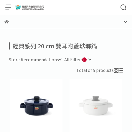
經典系列 20 cm 雙耳附蓋琺瑯鍋
Store Recommendations
All Filters
Total of 5 products