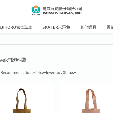
UJIHORO富士琺瑯
SKATER米飛兔
其他鍋具
異
yvek®飲料袋
e Recommendations
Price
Inventory Status