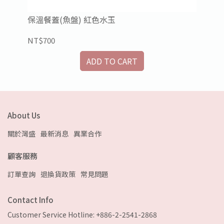
之夜
保溫餐蓋(魚盤) 紅色水玉
保
NT$700
NT
ADD TO CART
About Us
關於灣盛
最新消息
異業合作
顧客服務
訂單查詢
退換貨政策
常見問題
Contact Info
Customer Service Hotline: +886-2-2541-2868