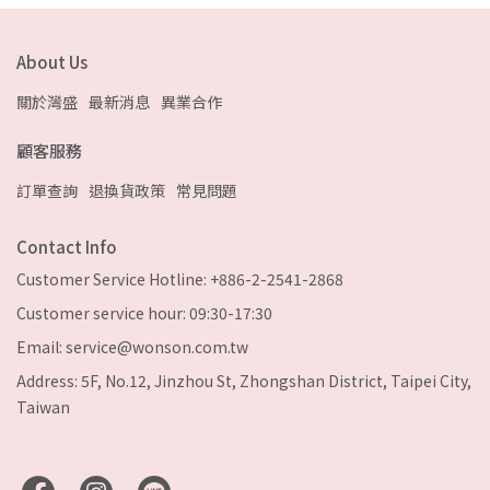
About Us
關於灣盛
最新消息
異業合作
顧客服務
訂單查詢
退換貨政策
常見問題
Contact Info
Customer Service Hotline: +886-2-2541-2868
Customer service hour: 09:30-17:30
Email: service@wonson.com.tw
Address: 5F, No.12, Jinzhou St, Zhongshan District, Taipei City,
Taiwan