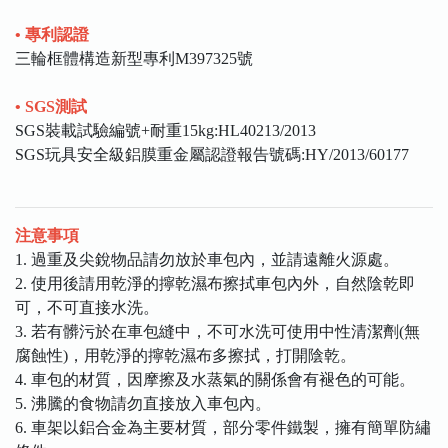
• 專利認證
三輪框體構造新型專利M397325號
• SGS測試
SGS裝載試驗編號+耐重15kg:HL40213/2013
SGS玩具安全級鋁膜重金屬認證報告號碼:HY/2013/60177
注意事項
1. 過重及尖銳物品請勿放於車包內，並請遠離火源處。
2. 使用後請用乾淨的擰乾濕布擦拭車包內外，自然陰乾即
可，不可直接水洗。
3. 若有髒污於在車包縫中，不可水洗可使用中性清潔劑(無
腐蝕性)，用乾淨的擰乾濕布多擦拭，打開陰乾。
4. 車包的材質，因摩擦及水蒸氣的關係會有褪色的可能。
5. 沸騰的食物請勿直接放入車包內。
6. 車架以鋁合金為主要材質，部分零件鐵製，擁有簡單防繡