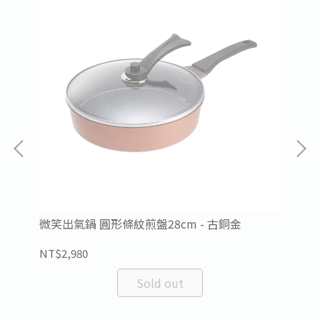
微笑出氣鍋 圓形條紋煎盤28cm - 古銅金
經
NT$2,980
NT
Sold out