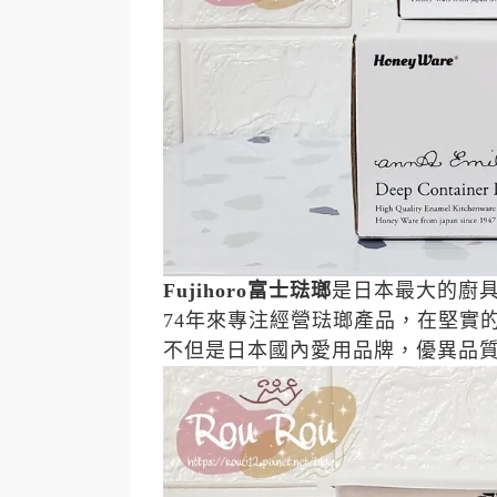
Fujihoro
富士琺瑯
是日本最大的廚
74
年來專注經營琺瑯產品，在堅實
不但是日本國內愛用品牌，優異品