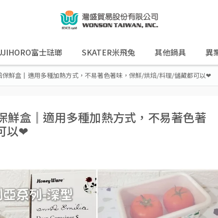
UJIHORO富士琺瑯
SKATER米飛兔
其他鍋具
異
焙保鮮盒║適用多種加熱方式，不易著色著味，保鮮/烘焙/料理/儲藏都可以❤
焙保鮮盒║適用多種加熱方式，不易著色著
可以❤