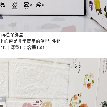
型兩種保鮮盒
上的便是非常實用的深型
3
件組！
2L｜深型L：容量1.9L
書