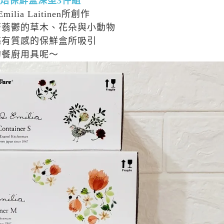
焙保鮮盒深型3件組
ia Laitinen所創作
著蓊鬱的草木、花朵與小動物
亮有質感的保鮮盒所吸引
的餐廚用具呢～