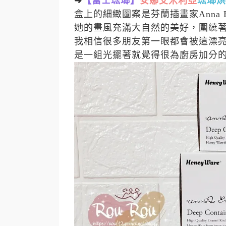
➜
【富士琺瑯】
安娜艾米利亞
琺瑯烘
盒上的細緻圖案是芬蘭插畫家Anna Emil
她的畫風充滿大自然的美好，圍繞
我相信很多朋友第一眼都會被這漂
是一組光擺著就覺得很為廚房加分