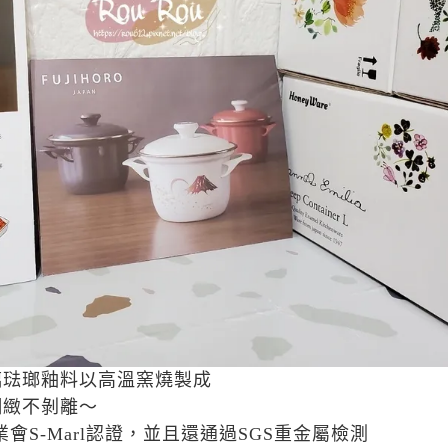
璃琺瑯釉料以高溫窯燒製成
細緻不剝離～
會S-Marl認證，並且還通過SGS重金屬檢測