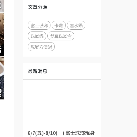
文章分類
富士琺瑯
卡蘿
無水鍋
琺瑯鍋
雙耳琺瑯盒
琺瑯方便鍋
最新消息
8/7(五)-8/10(一) 富士琺瑯現身