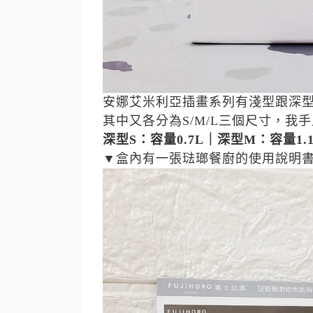
安娜艾米利亞插畫
系列有淺型跟深
其中又各分為
S/M/L
三個尺寸，我手
深型S：容量0.7L｜深型M：容量1.1
▼盒內有一張琺瑯餐廚的使用說明