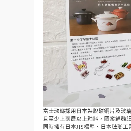
富士琺瑯採用日本製脫碳鋼片及玻
且至少上兩層以上釉料，圖案鮮豔
同時擁有日本JIS標準、日本琺瑯工業