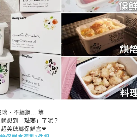
、不鏽鋼....等
上就想到「
琺瑯
」了呢？
的超美琺瑯保鮮盒
❤