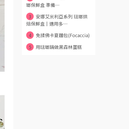
瑯保鮮盒 準備⋯
3
安娜艾米利亞系列 琺瑯烘
焙保鮮盒║適用多⋯
4
免揉佛卡夏麵包(Focaccia)
5
用琺瑯鍋做黑森林蛋糕