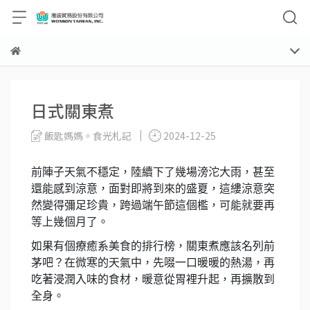
日式關東煮
飯匙媽媽。食光札記
2024-12-25
前陣子天氣不穩定，陸續下了幾場滂沱大雨，甚至
還能感到涼意，面對即將到來的盛夏，這縷涼意突
然變得彌足珍貴，跨過端午節這個檻，可能就要再
等上幾個月了。
如果有個療癒系美食的排行榜，關東煮應該名列前
茅吧？在微寒的天氣中，先啜一口暖暖的熱湯，再
吃著浸潤入味的食材，暖意從胃裡升起，再擴散到
全身。