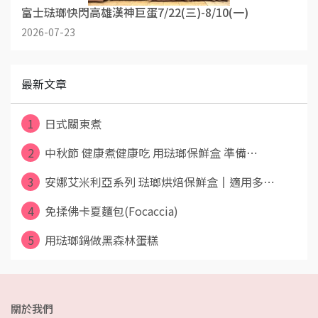
富士琺瑯快閃高雄漢神巨蛋7/22(三)-8/10(一)
2026-07-23
最新文章
1
日式關東煮
2
中秋節 健康煮健康吃 用琺瑯保鮮盒 準備⋯
3
安娜艾米利亞系列 琺瑯烘焙保鮮盒║適用多⋯
4
免揉佛卡夏麵包(Focaccia)
5
用琺瑯鍋做黑森林蛋糕
關於我們