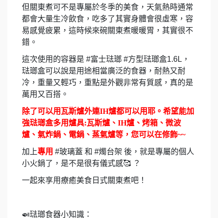
但關東煮可不是專屬於冬季的美食，天氣熱時通常
都會大量生冷飲食，吃多了其實身體會很虛寒，容
易感覺疲累，這時候來碗關東煮暖暖胃，其實很不
錯。
這次使用的容器是
#
富士琺瑯
#
方型琺瑯盒
1.6L
，
琺瑯盒可以說是用途相當廣泛的食器，耐熱又耐
冷，重量又輕巧，重點是外觀非常有質感，真的是
萬用又百搭。
除了可以用瓦斯爐外連
IH
爐都可以用耶。希望能加
強琺瑯盒多用爐具
:
瓦斯爐、
IH
爐、烤箱、微波
爐、氣炸鍋、電鍋、蒸氣爐等，您可以在修飾
~~
加上
專用
#
玻璃蓋
和
#
燭台架
後，就是專屬的個人
小火鍋了，是不是很有儀式感
🥰
？
一起來享用療癒美食日式關東煮吧！
🍛
琺瑯食器小知識：