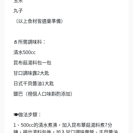
玉米
丸子
（以上食材皆適量準備）
🧂
所需調味料：
清水
500cc
昆布菇湯料包一包
甘口調味露
2
大匙
日式干貝醬油
1
大匙
鹽巴（視個人口味斟酌添加）
🍽
做法步驟：
1
、
500cc
的清水煮沸，加入昆布蕈菇湯料煮
7
分
鐘，撈出湯料包後，加入甘口調味露營、干貝醬油