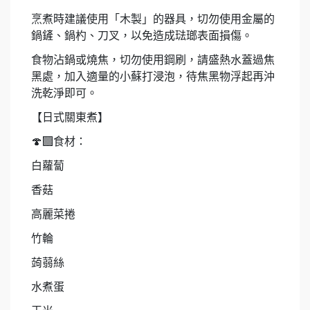
烹煮時建議使用「木製」的器具，切勿使用金屬的
鍋鏟、鍋杓、刀叉，以免造成琺瑯表面損傷。
食物沾鍋或燒焦，切勿使用鋼刷，請盛熱水蓋過焦
黑處，加入適量的小蘇打浸泡，待焦黑物浮起再沖
洗乾淨即可。
【日式關東煮】
🍄‍🟫
食材：
白蘿蔔
香菇
高麗菜捲
竹輪
蒟蒻絲
水煮蛋