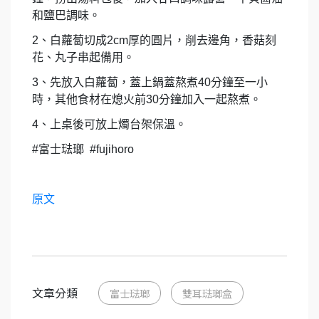
和鹽巴調味。
2
、白蘿蔔切成
2cm
厚的圓片，削去邊角，香菇刻
花、丸子串起備用。
3
、先放入白蘿蔔，蓋上鍋蓋熬煮
40
分鐘至一小
時，其他食材在熄火前
30
分鐘加入一起熬煮。
4
、上桌後可放上燭台架保溫。
#
富士琺瑯
#fujihoro
原文
文章分類
富士琺瑯
雙耳琺瑯盒