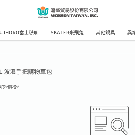
UJIHORO富士琺瑯
SKATER米飛兔
其他鍋具
異
6L 波浪手把購物車包
排序
價格