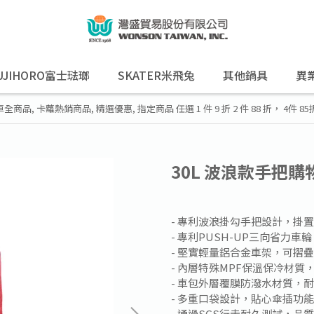
UJIHORO富士琺瑯
SKATER米飛兔
其他鍋具
異
車全商品
,
卡蘿熱銷商品
,
精選優惠
,
指定商品 任選 1 件 9 折 2 件 88 折， 4件 8
30L 波浪款手把購
- 專利波浪掛勾手把設計，掛
- 專利PUSH-UP三向省力
- 堅實輕量鋁合金車架，可摺
- 內層特殊MPF保溫保冷材質
- 車包外層覆膜防潑水材質，
- 多重口袋設計，貼心傘插功
- 通過SGS行走耐久測試，品