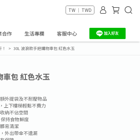
TW ｜ TWD
業合作
生活專欄
客服中心
5折！
30L 波浪款手把購物車包 紅色水玉
物車包 紅色水玉
置額外提袋及不耐壓物品
車輪，上下樓梯輕鬆不費力
疊收納不佔空間
，保持食物鮮度
耐髒易清潔
能，外出帶傘不遺漏
質有保障