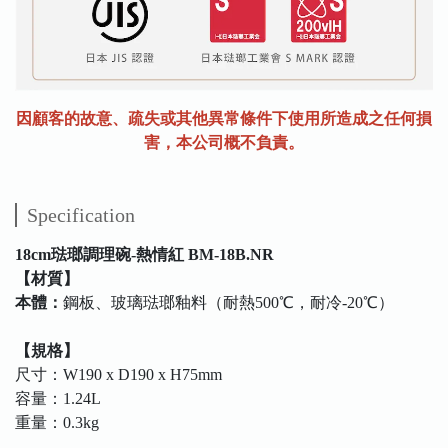
因顧客的故意、疏失或其他異常條件下使用所造成之任何損
害，本公司概不負責。
Specification
18cm琺瑯調理碗-熱情紅 BM-18B.NR
【材質】
本體：
鋼板、玻璃琺瑯釉料（耐熱500℃，耐冷-20℃）
【規格】
尺寸：W190 x D190 x H75mm
容量：1.24L
重量：0.3kg