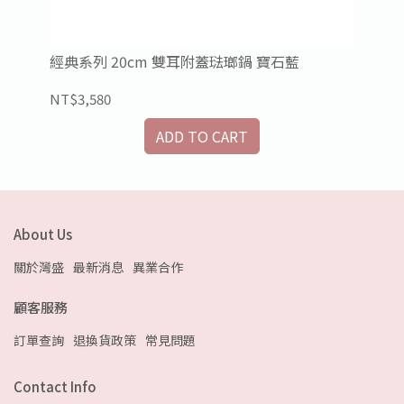
經典系列 20cm 雙耳附蓋琺瑯鍋 寶石藍
【w
之
NT$3,580
NT
ADD TO CART
About Us
關於灣盛
最新消息
異業合作
顧客服務
訂單查詢
退換貨政策
常見問題
Contact Info