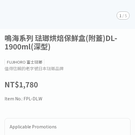
1
/
5
鳴海系列 琺瑯烘焙保鮮盒(附蓋)DL-
1900ml(深型)
FUJIHORO 富士琺瑯
值得信賴的老字號日本琺瑯品牌
NT$1,780
Item No.:
FPL-DL.W
Applicable Promotions