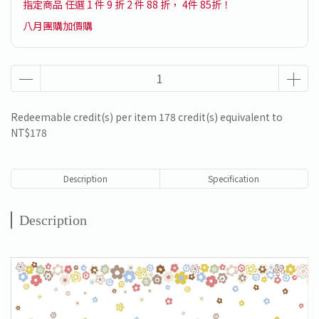
指定商品 任選 1 件 9 折 2 件 88 折， 4件 85折！
八月團購加價購
Redeemable credit(s) per item
178
credit(s) equivalent to
NT$178
Description
Specification
Description