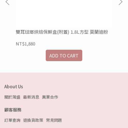
雙耳琺瑯烘焙保鮮盒(附蓋) 1.8L方型 莫蘭迪粉
簡約
CT
NT$1,880
NT
ADD TO CART
About Us
關於灣盛
最新消息
異業合作
顧客服務
訂單查詢
退換貨政策
常見問題