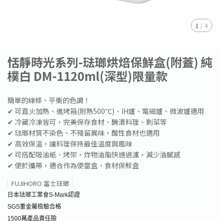
1
/
4
恬靜時光系列-琺瑯烘焙保鮮盒(附蓋) 純
樸白 DM-1120ml(深型)限量款
簡單的線條、平衡的色調！
✔ 可直火加熱、進烤箱(耐熱500℃)、IH爐、電磁爐、微波爐適用
✔ 冷藏冷凍皆可，完美保存食材、醃漬料理、剩菜等
✔ 琺瑯材質不染色、不殘留異味，酸性食材也適用
✔ 高效保溫，讓料理保持最佳溫度與風味
✔ 可搭配吸油紙、烤架，炸物油脂快速過濾，減少油膩感
✔ 便於攜帶，適合作為便當盒、食材保鮮盒
FUJIHORO 富士琺瑯
日本琺瑯工業會S-Mark認證
SGS重金屬檢驗合格
1500萬產品責任險