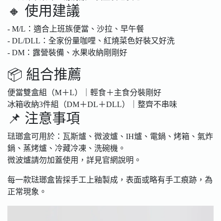
🔸 使用建議
- M/L：適合上班族便當、沙拉、早午餐
- DL/DLL：全家份量咖哩、紅燒菜色好裝又好洗
- DM：露營裝備、水果收納剛剛好
📦 組合推薦
便當雙盒組（M＋L）｜輕食＋主食分裝剛好
冰箱收納3件組（DM＋DL＋DLL）｜整齊不串味
📌 注意事項
琺瑯盒可用於：瓦斯爐、微波爐、IH爐、電鍋、烤箱、氣炸
鍋、蒸烤爐、冷藏冷凍、洗碗機。
微波爐請勿加蓋使用，詳見官網說明。
每一款琺瑯盒皆採手工上釉製成，表面或略有手工痕跡，為
正常現象。