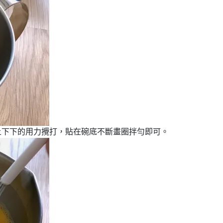
上上下下的用力攪打，貼在碗底不斷畫圈拌勻即可。