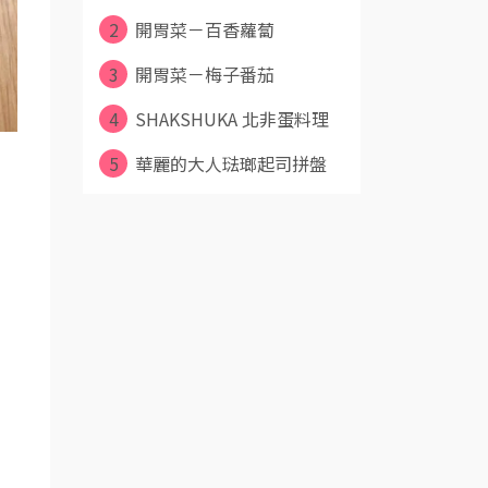
2
開胃菜－百香蘿蔔
3
開胃菜－梅子番茄
4
SHAKSHUKA 北非蛋料理
！
5
華麗的大人琺瑯起司拼盤