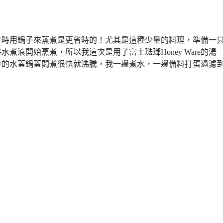
有時用鍋子來蒸煮是更省時的！尤其是這種少量的料理，準備一
煮滾開始烹煮，所以我這次是用了富士琺瑯Honey Ware的湯
量的水蓋鍋蓋悶煮很快就沸騰，我一邊煮水，一邊備料打蛋過濾