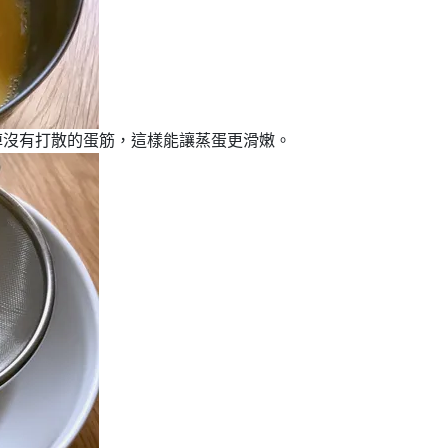
濾掉沒有打散的蛋筋，這樣能讓蒸蛋更滑嫩。