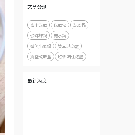
文章分類
富士琺瑯
琺瑯盒
琺瑯鍋
琺瑯炸鍋
無水鍋
微笑出氣鍋
雙耳琺瑯盒
真空琺瑯盒
琺瑯調理烤盤
最新消息