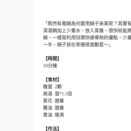
「既然有電鍋為何要用鍋子來蒸呢？其實
深湯鍋加上少量水、放入蒸盤，很快就能將水
鍋，一樣是利用琺瑯快速導熱的優點，少
一半，鍋子就在旁邊很激動惹～」
【時間】
10分鐘
【食材】
雞蛋 2顆
高湯 蛋*1.5倍
蔥花 適量
醬油 適量
香油 幾滴
【作法】