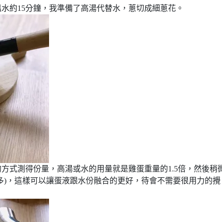
溫水約15分鐘，我準備了高湯代替水，蔥切成細蔥花。
的方式測得份量，高湯或水的用量就是雞蛋重量的1.5倍，然後稍
多)，這樣可以讓蛋液跟水份融合的更好，待會不需要很用力的攪